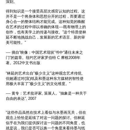
深刻。
得到知识是一个接受高层次感官认知的过程。这
并不是一个将身体和思想分开的过程，而要通过
身心合一的整体结构才能完成。这种知觉的唤醒
在艺术的过程中得以准确的体现----既有物理上的
创作，也有美学上的传递与接收。”这个特质使林
延不断地挑战自己，发展新的艺术语言、新的审
美可能性。”
---- 摘自“映像：中国艺术现状”书中“通往未来之
门”的篇章。纽约艺评家罗伯特 C 摩根2008年
著。2012中文书出版
“林延的艺术出自"极少主义"这种观念艺术传统,
但她通过对(宣)纸及和墨这种东方媒材的智性使
用极大丰富了"极少主义"的文化维度。"
---- 黄专：艺术批评家, 策展人。“抽象是一种关于
自由的表达”, 2007
“这些作品虽然在技术上看似与水墨画无关，但在
观念上恰恰是延续了对这一问题的探讨。但林延
似乎在为我们提供探讨这一问题的不同角度，也
就是说，我们是否可以换一个角度来看待墨与纸