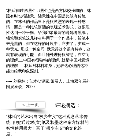
“林延有时很理性，理性也是西方比较强调的，林
延有时也很随意。随意性在中国是比较有传统
的。在林延的作品里不是很激烈的表现一种感
情，而是一种比较潇洒的表现艺术形式，这跟理
性达到一种平衡。给我印象最深的是她将黑纸，
铅笔和炭笔这几样材料用于一个作品中，铅笔本
来是黑的，但在这样的环境中，它变了，变成一
种荧光, 形成一种空间, 我觉得这个很有特点，这
就有表现的可能，而且她处理得很智慧，在空间
的理解上,中国有很独特的理解, 就是中国对意境
的理解…. 林延对材料本身，她表达心理的这种
能力给我印象深刻。”
----- 刘晓纯：艺术批评家,策展人。上海双年展外
围展座谈。2000
< 上一页
评论摘选：
“林延的艺术出自"极少主义"这种观念艺术传
统, 但她通过对(宣)纸及和墨这种东方媒材的
智性使用极大丰富了"极少主义"的文化维
度。"