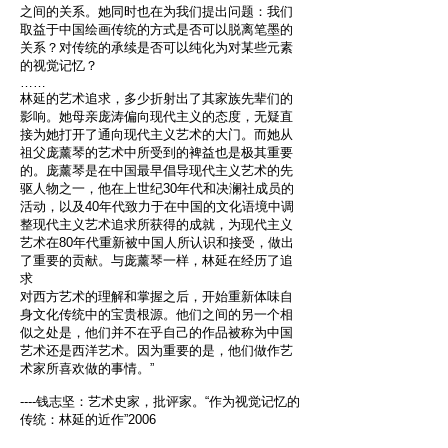
之间的关系。她同时也在为我们提出问题：我们
取益于中国绘画传统的方式是否可以脱离笔墨的
关系？对传统的承续是否可以纯化为对某些元素
的视觉记忆？
……
林延的艺术追求，多少折射出了其家族先辈们的
影响。她母亲庞涛偏向现代主义的态度，无疑直
接为她打开了通向现代主义艺术的大门。而她从
祖父庞薰琴的艺术中所受到的裨益也是极其重要
的。庞薰琴是在中国最早倡导现代主义艺术的先
驱人物之一，他在上世纪30年代和决澜社成员的
活动，以及40年代致力于在中国的文化语境中调
整现代主义艺术追求所获得的成就，为现代主义
艺术在80年代重新被中国人所认识和接受，做出
了重要的贡献。与庞薰琴一样，林延在经历了追
求
对西方艺术的理解和掌握之后，开始重新体味自
身文化传统中的宝贵根源。他们之间的另一个相
似之处是，他们并不在乎自己的作品被称为中国
艺术还是西洋艺术。因为重要的是，他们做作艺
术家所喜欢做的事情。”
----钱志坚：艺术史家，批评家。“作为视觉记忆的
传统：林延的近作”2006