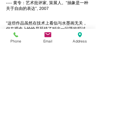
---- 黄专：艺术批评家, 策展人。“抽象是一种
关于自由的表达”, 2007
“这些作品虽然在技术上看似与水墨画无关，
但在观念上恰恰是延续了对这一问题的探讨。
但林延似乎在为我们提供探讨这一问题的不同
角度，也就是说，我们是否可以换一个角度来
Phone
Email
Address
看待墨与纸之间的关系。她同时也在为我们提
出问题：我们取益于中国绘画传统的方式是否
可以脱离笔墨的关系？对传统的承续是否可以
纯化为对某些元素的视觉记忆？
……
林延的艺术追求，多少折射出了其家族先辈们
的影响。她母亲庞涛偏向现代主义的态度，无
疑直接为她打开了通向现代主义艺术的大门。
而她从祖父庞薰琴的艺术中所受到的裨益也是
极其重要的。庞薰琴是在中国最早倡导现代主
义艺术的先驱人物之一，他在上世纪30年代
和决澜社成员的活动，以及40年代致力于在
中国的文化语境中调整现代主义艺术追求所获
得的成就，为现代主义艺术在80年代重新被
中国人所认识和接受，做出了重要的贡献。与
庞薰琴一样，林延在经历了追求