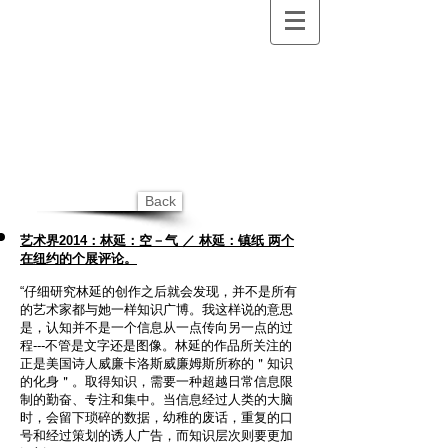
Back
艺术界2014：林延：空－气 ／ 林延：镇纸 两个
在纽约的个展评论。
“仔细研究林延的创作之后就会发现，并不是所有
的艺术家都与她一样知识广博。我这样说的意思
是，认知并不是一个信息从一点传向另一点的过
程---不管是文字还是图像。林延的作品所关注的
正是美国诗人威廉卡洛斯威廉姆斯所称的＂知识
的化身＂。取得知识，需要一种超越日常信息限
制的勤奋、专注和集中。当信息经过人类的大脑
时，会留下琐碎的数据，幼稚的废话，重复的口
号和经过策划的诱人广告，而知识层次则要更加