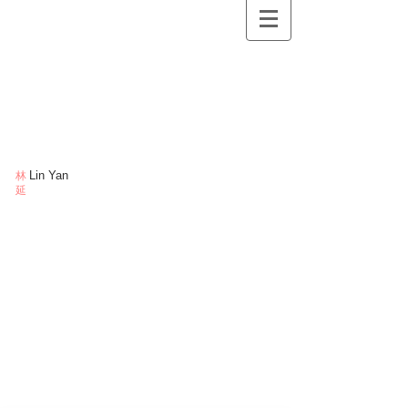
Lin Yan
林
延